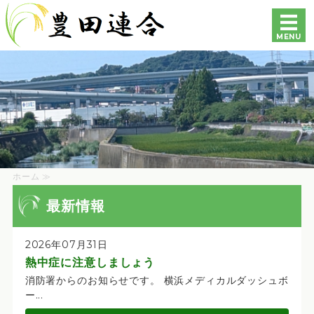
豊田連合町内会自治会｜
MENU
ホーム
各自治会・町内会の紹介
豊田地区専門部会の紹介
各種資料
ホーム ≫
お問い合わせ
最新情報
2026年07月31日
熱中症に注意しましょう
消防署からのお知らせです。 横浜メディカルダッシュボ
ー...