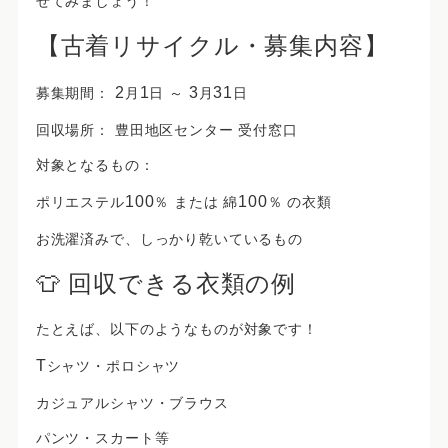
せてみましょう！
【古着リサイクル・募集内容】
2
1
3
31
募集期間：
月
日 ～
月
日
回収場所：
豊田地区センター 受付窓口
対象となるもの：
100
100
ポリエステル
％
または
綿
％
の衣類
お洗濯済み
で、しっかり乾いているもの
👕 回収できる衣類の例
たとえば、以下のようなものが対象です！
T
シャツ・ポロシャツ
カジュアルシャツ・ブラウス
パンツ・スカート等