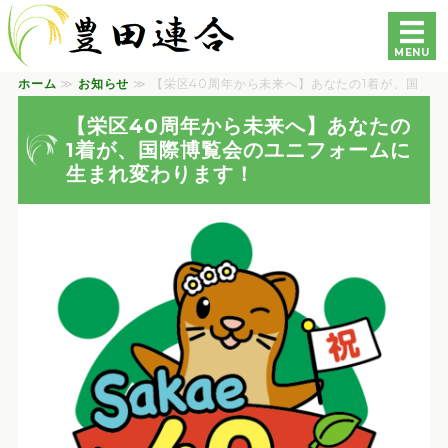
豊田連合町内会自治会｜
MENU
ホーム
≫
お知らせ
≫ 【栄区40周年から未来へ】あなたの1着が、国
ホーム
際博覧会の... ≫
【栄区40周年から未来へ】あなたの
各自治会・町内会の紹介
1着が、国際博覧会のユニフォームに
生まれ変わります！
豊田地区専門部会の紹介
各種資料
お問い合わせ