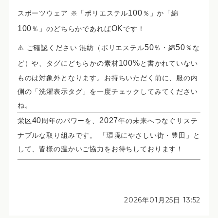
100
スポーツウェア
※「ポリエステル
％」か「綿
100
OK
％」のどちらかであれば
です！
50
50
⚠️
ご確認ください
混紡（ポリエステル
％・綿
％な
100%
ど）や、タグにどちらかの素材
と書かれていない
ものは対象外となります。お持ちいただく前に、服の内
側の「洗濯表示タグ」を一度チェックしてみてください
ね。
40
2027
栄区
周年のパワーを、
年の未来へつなぐサステ
ナブルな取り組みです。 「環境にやさしい街・豊田」と
して、皆様の温かいご協力をお待ちしております！
2026年01月25日 13:52