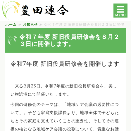
豊田連合町内会自治会｜
MENU
ホーム
≫
お知らせ
≫ 令和７年度 新旧役員研修会を８月２３日に開催
ホーム
します。 ≫
令和７年度 新旧役員研修会を８月２
各自治会・町内会の紹介
３日に開催します。
豊田地区専門部会の紹介
令和7年度 新旧役員研修会を開催します
各種資料
お問い合わせ
来る
8月23日
、令和7年度の新旧役員研修会を、美し
い横浜港にて開催いたします。
今回の研修会のテーマは、「
地域ケア会議の必要性につ
いて
」。子ども家庭支援課長より、地域全体で子どもた
ちとその家庭を支えていくことの重要性、そしてその連
携の核となる地域ケア会議の役割について、貴重なお話